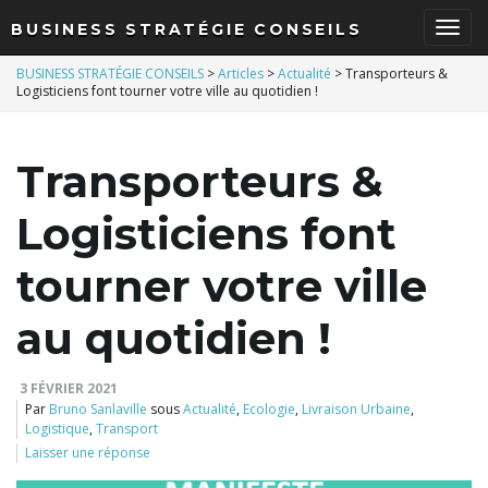
BUSINESS STRATÉGIE CONSEILS
B
BUSINESS STRATÉGIE CONSEILS
>
Articles
>
Actualité
>
Transporteurs &
Logisticiens font tourner votre ville au quotidien !
a
Transporteurs &
Logisticiens font
s
tourner votre ville
au quotidien !
c
3 FÉVRIER 2021
Par
Bruno Sanlaville
sous
Actualité
,
Ecologie
,
Livraison Urbaine
,
Logistique
,
Transport
u
Laisser une réponse