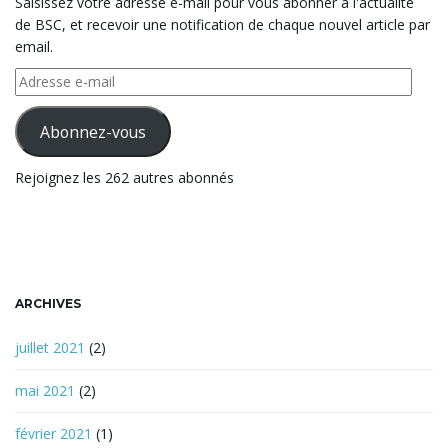
Saisissez votre adresse e-mail pour vous abonner à l'actualité
d
de BSC, et recevoir une notification de chaque nouvel article par
e
email.
r
e
Adresse
c
e-
h
mail
Abonnez-vous
e
r
Rejoignez les 262 autres abonnés
c
h
e
ARCHIVES
juillet 2021
(2)
mai 2021
(2)
février 2021
(1)