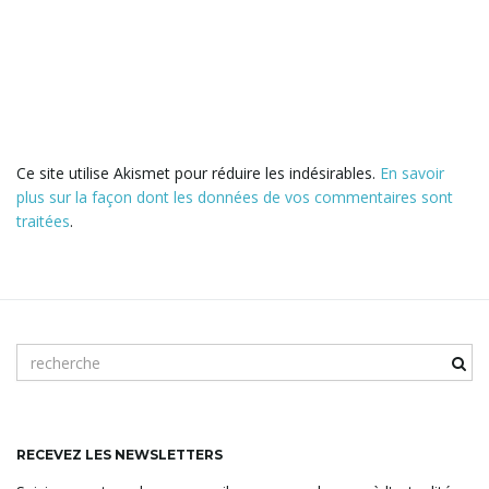
Ce site utilise Akismet pour réduire les indésirables.
En savoir
plus sur la façon dont les données de vos commentaires sont
traitées
.
m
o
t
c
l
RECEVEZ LES NEWSLETTERS
é