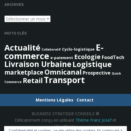
e
ARCHIVES
c
h
Archives
e
r
MOTS CLÉS
c
h
E-
Actualité
Cyclo-logistique
e
Collaboratif
commerce
Ecologie
FoodTech
e-paiement
Livraison Urbaine
Logistique
Omnicanal
marketplace
Prospective
Quick
Transport
Retail
Commerce
Mentions Légales
Contact
BUSINESS STRATEGIE CONSEILS ®
Délicatement conçu en utilisant
Thème Franz Josef
et
WordPress.
Confidentialité et cookies : ce site utilise des cookies. En continuant à