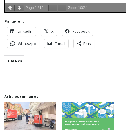
Page
1
/
12
Zoom
100%
Partager :
LinkedIn
X
Facebook
WhatsApp
E-mail
Plus
J’aime ça :
Articles similaires