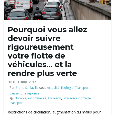
l
Pourquoi vous allez
e
devoir suivre
rigoureusement
r
votre flotte de
véhicules… et la
rendre plus verte
l
18 OCTOBRE 2017
Par
Bruno Sanlaville
sous
Actualité
,
Ecologie
,
Transport
Laisser une réponse
a
durable
,
e-commerce
,
Livraison
,
livraison à domicile
,
transport
Restrictions de circulation, augmentation du malus pour