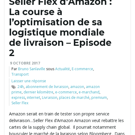
Seller Flex d’Amazon :
La course à
l’optimisation de sa
logistique mondiale
de livraison – Episode
2
9 OCTOBRE 2017
Par
Bruno Sanlaville
sous
Actualité
,
E-commerce
,
Transport
Laisser une réponse
24h
,
abonnement de livraison
,
amazon
,
amazon
prime
,
dernier kilomètre
,
e-commerce
,
e-marchand
,
express
,
internet
,
Livraison
,
places de marché
,
premium
,
Seller Flex
Amazon serait en train de tester son propre service
delivraison…Seller Flex d’Amazon Amazon veut rebattre les
cartes de la supply chain global. Il pourrait notamment
bousculer le marché de la livraison selon Bloomberg . Dans