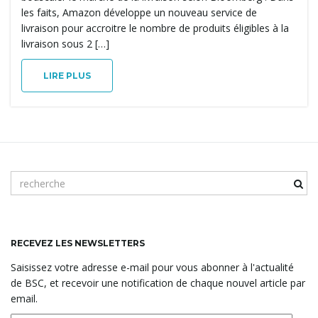
les faits, Amazon développe un nouveau service de
livraison pour accroitre le nombre de produits éligibles à la
livraison sous 2 […]
LIRE PLUS
m
o
t
c
l
RECEVEZ LES NEWSLETTERS
é
Saisissez votre adresse e-mail pour vous abonner à l'actualité
d
de BSC, et recevoir une notification de chaque nouvel article par
e
email.
r