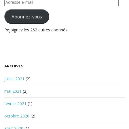
e
Adresse
c
e-
h
mail
Abonnez-vous
e
r
Rejoignez les 262 autres abonnés
c
h
e
ARCHIVES
juillet 2021
(2)
mai 2021
(2)
février 2021
(1)
octobre 2020
(2)
août 2020
(1)