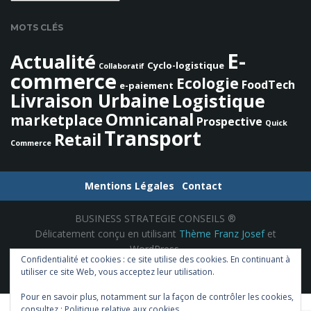
e
r
MOTS CLÉS
c
h
E-
Actualité
Cyclo-logistique
e
Collaboratif
commerce
Ecologie
FoodTech
e-paiement
Livraison Urbaine
Logistique
Omnicanal
marketplace
Prospective
Quick
Transport
Retail
Commerce
Mentions Légales
Contact
BUSINESS STRATEGIE CONSEILS ®
Délicatement conçu en utilisant
Thème Franz Josef
et
WordPress.
Confidentialité et cookies : ce site utilise des cookies. En continuant à
utiliser ce site Web, vous acceptez leur utilisation.
Pour en savoir plus, notamment sur la façon de contrôler les cookies,
consultez :
Politique relative aux cookies