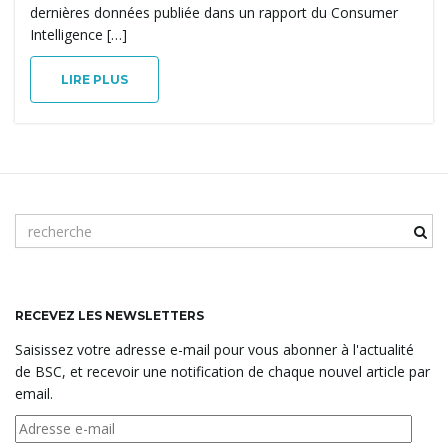
dernières données publiée dans un rapport du Consumer
n
Intelligence […]
LIRE PLUS
a
v
m
o
t
i
c
l
RECEVEZ LES NEWSLETTERS
é
Saisissez votre adresse e-mail pour vous abonner à l'actualité
g
d
de BSC, et recevoir une notification de chaque nouvel article par
e
email.
r
e
Adresse
a
c
e-