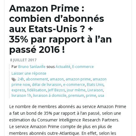
Amazon Prime :
l
combien d’abonnés
aux Etats-Unis ? +
35% par rapport à l’an
e
passé 2016 !
8 JUILLET 2017
r
Par
Bruno Sanlaville
sous
Actualité
,
E-commerce
Laisser une réponse
24h
,
abonnement
,
amazon
,
amazon prime
,
amazon
prime now
,
délai de livraison
,
e-commerce
,
Etats Unis
,
l
express
,
fidélisation
,
Jeff Bezos
,
jour même
,
Livraison
,
livraison 1h
,
livraison à domicile
,
premium
,
prime
,
usa
Le nombre de membres abonnés au service Amazon Prime
a fait un bond de 35% par rapport à l’an passé, selon une
a
estimation du Consumer Intelligence Research Partners.
Le service Amazon Prime compte de plus en plus de
membres abonnés outre-Atlantique. En effet, selon les