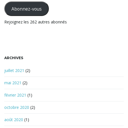
h
mail
Abonnez-vous
e
r
t
Rejoignez les 262 autres abonnés
c
h
e
i
ARCHIVES
o
juillet 2021
(2)
mai 2021
(2)
n
février 2021
(1)
octobre 2020
(2)
août 2020
(1)