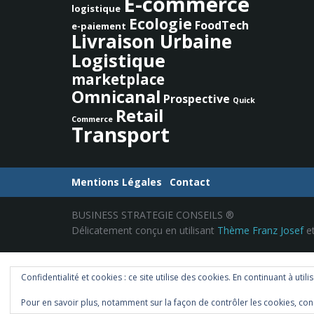
E-commerce
logistique
Ecologie
FoodTech
e-paiement
Livraison Urbaine
Logistique
marketplace
Omnicanal
Prospective
Quick
Retail
Commerce
Transport
Mentions Légales
Contact
BUSINESS STRATEGIE CONSEILS ®
Délicatement conçu en utilisant
Thème Franz Josef
et
Confidentialité et cookies : ce site utilise des cookies. En continuant à utili
Pour en savoir plus, notamment sur la façon de contrôler les cookies, con