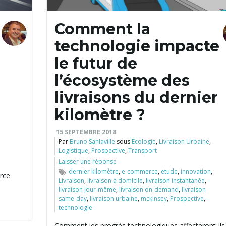
Comment la
technologie impacte
le futur de
l’écosystème des
livraisons du dernier
kilomètre ?
15 SEPTEMBRE 2018
Par
Bruno Sanlaville
sous
Ecologie
,
Livraison Urbaine
,
Logistique
,
Prospective
,
Transport
Laisser une réponse
dernier kilomètre
,
e-commerce
,
etude
,
innovation
,
rce
Livraison
,
livraison à domicile
,
livraison instantanée
,
livraison jour-même
,
livraison on-demand
,
livraison
same-day
,
livraison urbaine
,
mckinsey
,
Prospective
,
technologie
Comment les progrès technologiques affecteront-ils 