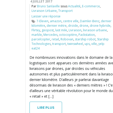
4 JUILLET 2017
Par
Bruno Sanlaville
sous
Actualité
,
E-commerce
,
Livraison Urbaine
,
Transport
Laisser une réponse
7-Eleven
,
amazon
,
centre ville
,
Daimler-Benz
,
dernier
kilomètre
,
dernier mètre
,
droïde
,
drone
,
drone hybride
,
Flirtey
,
geopost
,
last mile
,
Livraison
,
livraison urbaine
,
marble
,
Mercedes
,
octocoptère
,
Packstation
,
parcelcopter
,
retail
,
Robovan
,
starship robot
,
Starship
Technologies
,
transport
,
twinswheel
,
ups
,
ville
,
yelp
eat24
De nombreuses innovations dans le domaine de la
logistiques sont apparues ces dernières années ave
livraisons par drones, par droïdes ou véhicules
autonomes et plus particulièrement dans la livrais
dernier kilomètre. D’ailleurs je parlerai davantage
désormais de livraison des « derniers mètres » ! C’e
d’ailleurs une véritable révolution pour le monde du
« retail » et […]
LIRE PLUS