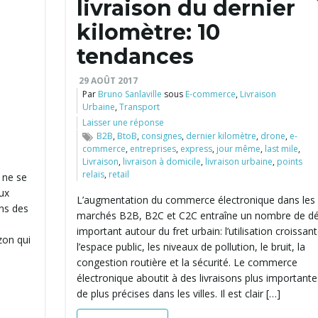
livraison du dernier
kilomètre: 10
tendances
29 AOÛT 2017
Par
Bruno Sanlaville
sous
E-commerce
,
Livraison
Urbaine
,
Transport
Laisser une réponse
B2B
,
BtoB
,
consignes
,
dernier kilomètre
,
drone
,
e-
commerce
,
entreprises
,
express
,
jour même
,
last mile
,
Livraison
,
livraison à domicile
,
livraison urbaine
,
points
relais
,
retail
 ne se
aux
L’augmentation du commerce électronique dans les
ns des
marchés B2B, B2C et C2C entraîne un nombre de dé
important autour du fret urbain: l’utilisation croissan
on qui
l’espace public, les niveaux de pollution, le bruit, la
congestion routière et la sécurité. Le commerce
électronique aboutit à des livraisons plus importante
de plus précises dans les villes. Il est clair […]