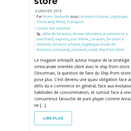
store
8 JANVIER 2018
Par
Bruno Sanlaville
sous
Livraison Urbaine
,
Logistique
,
Omnicanal
,
Retail
,
Transport
Laisser une réponse
délai de livraison
,
dernier kilomètre
,
e-commerce
,
e-
marchand
,
express
,
jour même
,
Livraison
,
livraison à
domicile
,
livraison urbaine
,
logistique
,
mode de
livraison
,
omnicanal
,
premium
,
retail
,
ship from store
Le magasin entrepôt acteur majeur de la stratégie
omnicanale orientée client avec le ship-from-store
Désormais, la question de faire du Ship-from-store
pose plus. C’est devenu une quasi obligation face 
défis du e-commerce en général, face aux évolutio
habitudes de consommation, et surtout face à une
concurrence farouche de pure-player comme Amaz
ne […]
LIRE PLUS