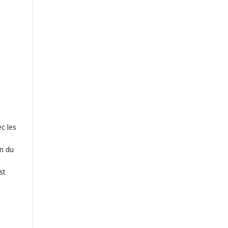
c les
on du
st