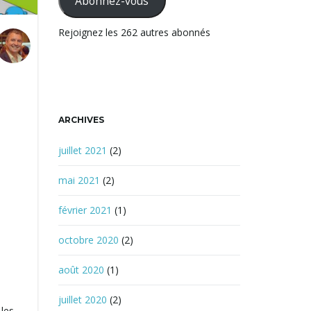
Abonnez-vous
r
c
Rejoignez les 262 autres abonnés
h
e
ARCHIVES
juillet 2021
(2)
mai 2021
(2)
février 2021
(1)
octobre 2020
(2)
août 2020
(1)
juillet 2020
(2)
les