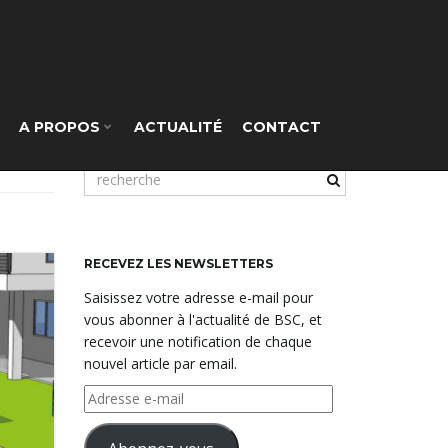
A PROPOS
ACTUALITÉ
CONTACT
m
o
t
c
l
RECEVEZ LES NEWSLETTERS
é
Saisissez votre adresse e-mail pour
d
vous abonner à l'actualité de BSC, et
e
recevoir une notification de chaque
r
nouvel article par email.
e
c
Adresse
h
e-
e
mail