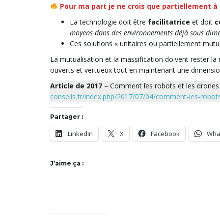
Pour ma part je ne crois que partiellement à 
La technologie doit être
facilitatrice
et doit
c
moyens dans des environnements déjà sous dime
Ces solutions « unitaires ou partiellement mutu
La mutualisation et la massification doivent rester la
ouverts et vertueux tout en maintenant une dimensio
Article de 2017
– Comment les robots et les drones v
conseils.fr/index.php/2017/07/04/comment-les-robots-
Partager :
LinkedIn
X
Facebook
Wha
J’aime ça :