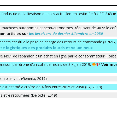
l’industrie de la livraison de colis actuellement estimée à USD
343 mi
des machines autonomes et semi-autonomes, réduisant de 40 % le coû
on articles sur
les livraisons du dernier kilomètre en 2030
abricants est dû à la prise en charge des retours de commande (KPMG,
rse logistiques des produits lourds et volumineux
use No.1 de l’abandon d’un achat en ligne par le consommateur (Forbe
raison par drone d’un colis de moins de 3 kg en 2019.
Voir mo
on plus vert (Generix, 2019).
st estimé à croître de 4 fois entre 2015 et 2050 (EY, 2018)
és être retournées (Deloitte, 2019)