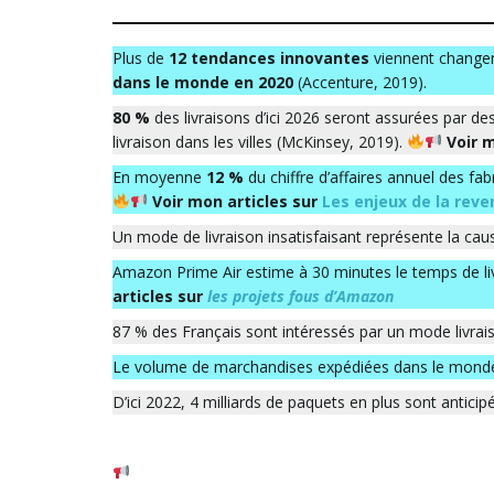
Plus de
12 tendances innovantes
viennent changer 
dans le monde en 2020
(Accenture, 2019).
80 %
des livraisons d’ici 2026 seront assurées par 
livraison dans les villes (McKinsey, 2019).
Voir m
En moyenne
12 %
du chiffre d’affaires annuel des f
Voir mon articles sur
Les enjeux de la reve
Un mode de livraison insatisfaisant représente la ca
Amazon Prime Air estime à 30 minutes le temps de liv
articles sur
les projets fous d’Amazon
87 % des Français sont intéressés par un mode livrais
Le volume de marchandises expédiées dans le monde e
D’ici 2022, 4 milliards de paquets en plus sont anticip