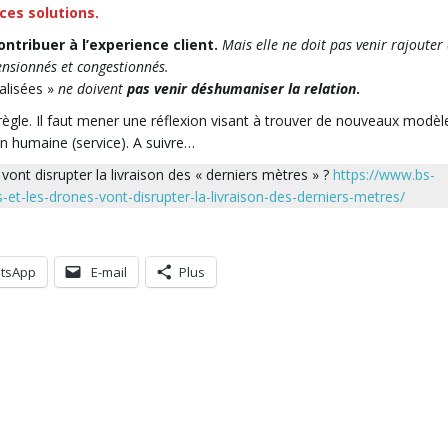
ces solutions.
ontribuer à l’experience client.
Mais elle ne doit pas venir rajouter
nsionnés et congestionnés.
alisées »
ne doivent
pas venir déshumaniser la relation
.
 règle. Il faut mener une réflexion visant à trouver de nouveaux modèl
n humaine (service). A suivre…
ont disrupter la livraison des « derniers mètres » ?
https://www.bs-
et-les-drones-vont-disrupter-la-livraison-des-derniers-metres/
tsApp
E-mail
Plus