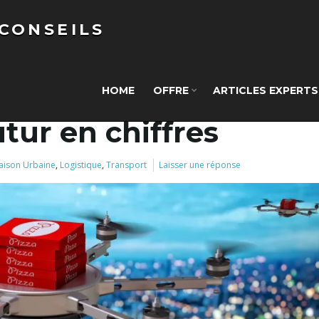
 CONSEILS
ivraison du futur en chiffres
HOME
OFFRE
ARTICLES EXPERTS
utur en chiffres
raison Urbaine
,
Logistique
,
Transport
Laisser une réponse