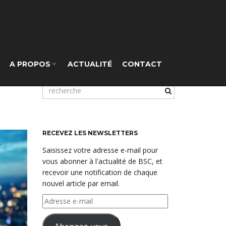
A PROPOS
ACTUALITÉ
CONTACT
m
o
t
c
l
RECEVEZ LES NEWSLETTERS
é
Saisissez votre adresse e-mail pour
d
vous abonner à l'actualité de BSC, et
e
recevoir une notification de chaque
r
nouvel article par email.
e
c
Adresse
h
e-
e
mail