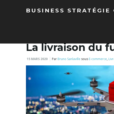
BUSINESS STRATÉGIE
BUSINESS STRATÉGIE CONSEILS
>
Articles
>
E-commerce
>
La l
La livraison du f
15 MARS 2020
Par
Bruno Sanlaville
sous
E-commerce
,
Liv