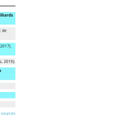
lliards
t de
 2017).
s, 2019).
n
sources