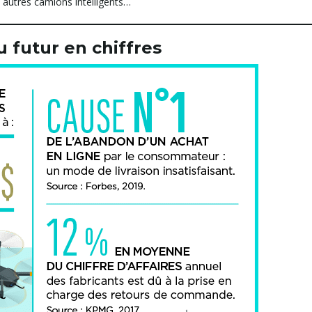
t autres camions intelligents…
u futur en chiffres