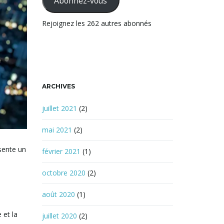
Abonnez-vous
r
c
Rejoignez les 262 autres abonnés
h
e
ARCHIVES
juillet 2021
(2)
mai 2021
(2)
sente un
février 2021
(1)
octobre 2020
(2)
août 2020
(1)
 et la
juillet 2020
(2)