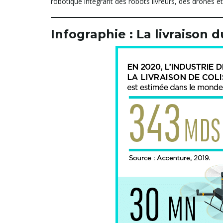
robotique intégrant des robots livreurs, des drones e
Infographie : La livraison d