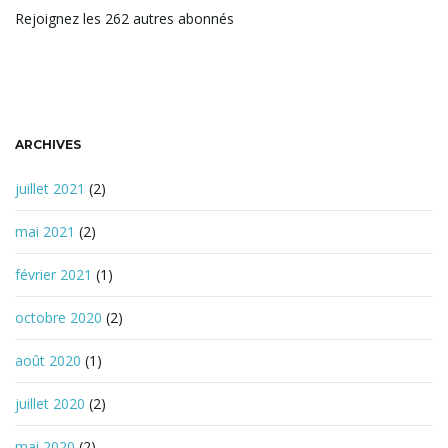
r
Rejoignez les 262 autres abonnés
c
h
e
t
ARCHIVES
i
juillet 2021
(2)
mai 2021
(2)
o
février 2021
(1)
octobre 2020
(2)
n
août 2020
(1)
juillet 2020
(2)
mai 2020
(2)