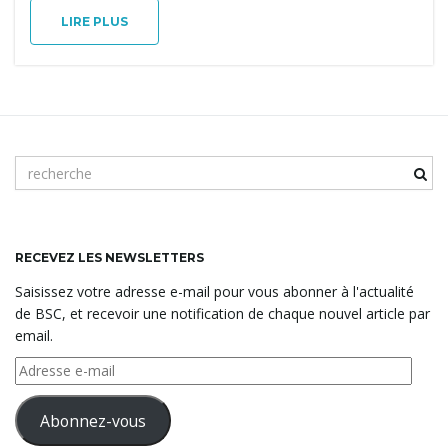
n
LIRE PLUS
a
m
v
o
t
c
l
RECEVEZ LES NEWSLETTERS
i
é
Saisissez votre adresse e-mail pour vous abonner à l'actualité
d
de BSC, et recevoir une notification de chaque nouvel article par
e
email.
r
g
e
Adresse
c
e-
h
mail
Abonnez-vous
e
a