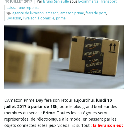
10 JUILLET 2017
Par
Bruno Sanlaville
sous
E-commerce
,
Transport
Laisser une réponse
l
agence de livraison
,
amazon
,
amazon prime
,
frais de port
,
Livraison
,
livraison à domicile
,
prime
e
r
l
L’Amazon Prime Day fera son retour aujourd’hui,
lundi 10
juillet 2017 à partir de 18h
, pour le plus grand bonheur des
a
membres du service
Prime
. Toutes les catégories seront
représentées, de l’électronique à la mode, en passant par les
objets connectés et les jeux vidéos. Et surtout :
la livraison est