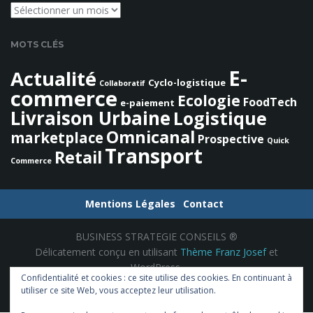
h
Archives
e
r
MOTS CLÉS
c
h
E-
Actualité
Cyclo-logistique
e
Collaboratif
commerce
Ecologie
FoodTech
e-paiement
Livraison Urbaine
Logistique
Omnicanal
marketplace
Prospective
Quick
Transport
Retail
Commerce
Mentions Légales
Contact
BUSINESS STRATEGIE CONSEILS ®
Délicatement conçu en utilisant
Thème Franz Josef
et
WordPress.
Confidentialité et cookies : ce site utilise des cookies. En continuant à
utiliser ce site Web, vous acceptez leur utilisation.