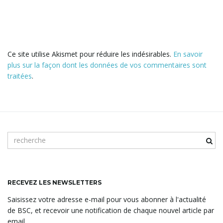
Ce site utilise Akismet pour réduire les indésirables.
En savoir
plus sur la façon dont les données de vos commentaires sont
traitées
.
m
o
t
c
l
RECEVEZ LES NEWSLETTERS
é
Saisissez votre adresse e-mail pour vous abonner à l'actualité
d
de BSC, et recevoir une notification de chaque nouvel article par
e
email.