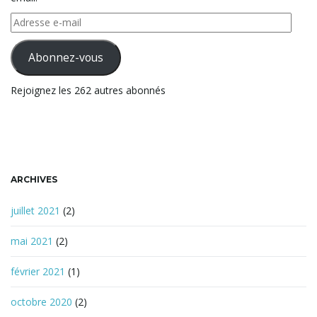
r
e
Adresse
c
e-
h
mail
Abonnez-vous
e
r
Rejoignez les 262 autres abonnés
c
h
e
ARCHIVES
juillet 2021
(2)
mai 2021
(2)
février 2021
(1)
octobre 2020
(2)