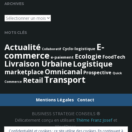
e
ARCHIVES
c
h
Archives
e
r
MOTS CLÉS
c
h
E-
Actualité
Cyclo-logistique
e
Collaboratif
commerce
Ecologie
FoodTech
e-paiement
Livraison Urbaine
Logistique
Omnicanal
marketplace
Prospective
Quick
Transport
Retail
Commerce
Mentions Légales
Contact
BUSINESS STRATEGIE CONSEILS ®
Délicatement conçu en utilisant
Thème Franz Josef
et
WordPress.
Confidentialité et cookies : ce site utilise des cookies. En continuant à