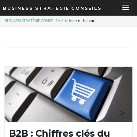
BUSINESS STRATÉGIE CONSEILS
B
BUSINESS STRATÉGIE CONSEILS
>
Articles
>
e-chateurs
a
s
c
u
B2B : Chiffres clés du