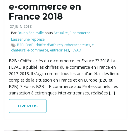
e-commerce en
l
France 2018
27 JUIN 2018
Par
Bruno Sanlaville
sous
Actualité
,
E-commerce
e
Laisser une réponse
B2B
,
BtoB
,
chiffre d'affaires
,
cyberacheteurs
,
e-
chateurs
,
e-commerce
,
entreprises
,
FEVAD
r
B2B : Chiffres clés du e-commerce en France ?? 2018 La
FEVAD a publié les chiffres du e-commerce en France en
2017-2018. Il s’agit comme tous les ans d’un état des lieux
complet de la situation en France et en Europe (B2C et
l
B2B). ? Focus B2B – E-commerce aux Professionnels Les
transaction électroniques inter-entreprises, réalisées […]
LIRE PLUS
a