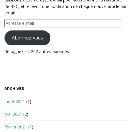
d
de BSC, et recevoir une notification de chaque nouvel article par
e
email.
r
e
Adresse
c
e-
h
mail
Abonnez-vous
e
r
Rejoignez les 262 autres abonnés
c
h
e
ARCHIVES
juillet 2021
(2)
mai 2021
(2)
février 2021
(1)