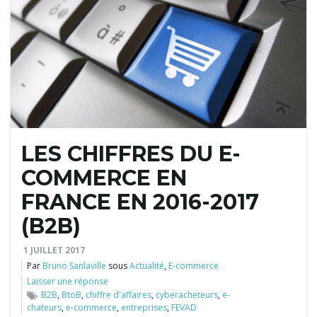
n
a
v
LES CHIFFRES DU E-
COMMERCE EN
i
FRANCE EN 2016-2017
(B2B)
g
1 JUILLET 2017
Par
Bruno Sanlaville
sous
Actualité
,
E-commerce
Laisser une réponse
B2B
,
BtoB
,
chiffre d'affaires
,
cyberacheteurs
,
e-
chateurs
,
e-commerce
,
entreprises
,
FEVAD
a