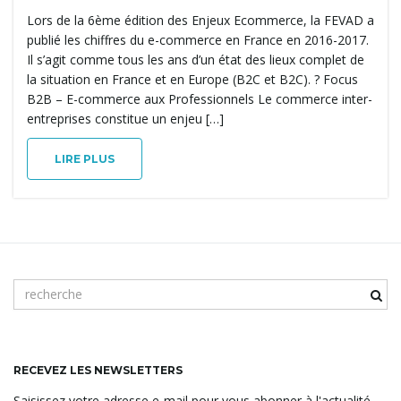
Lors de la 6ème édition des Enjeux Ecommerce, la FEVAD a
publié les chiffres du e-commerce en France en 2016-2017.
Il s’agit comme tous les ans d’un état des lieux complet de
t
la situation en France et en Europe (B2C et B2C). ? Focus
B2B – E-commerce aux Professionnels Le commerce inter-
entreprises constitue un enjeu […]
i
LIRE PLUS
o
m
n
o
t
c
l
RECEVEZ LES NEWSLETTERS
é
Saisissez votre adresse e-mail pour vous abonner à l'actualité