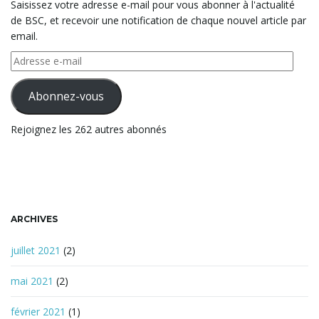
Saisissez votre adresse e-mail pour vous abonner à l'actualité
d
de BSC, et recevoir une notification de chaque nouvel article par
e
email.
r
t
e
Adresse
c
e-
h
mail
Abonnez-vous
e
i
r
Rejoignez les 262 autres abonnés
c
h
e
o
ARCHIVES
n
juillet 2021
(2)
mai 2021
(2)
février 2021
(1)