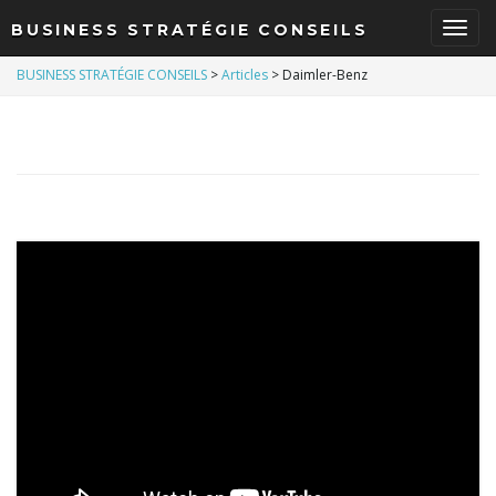
BUSINESS STRATÉGIE CONSEILS
B
BUSINESS STRATÉGIE CONSEILS
>
Articles
>
Daimler-Benz
a
s
c
u