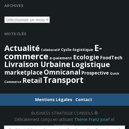
e
ARCHIVES
c
h
Archives
e
r
MOTS CLÉS
c
h
E-
Actualité
Cyclo-logistique
e
Collaboratif
commerce
Ecologie
FoodTech
e-paiement
Livraison Urbaine
Logistique
Omnicanal
marketplace
Prospective
Quick
Transport
Retail
Commerce
Mentions Légales
Contact
BUSINESS STRATEGIE CONSEILS ®
Délicatement conçu en utilisant
Thème Franz Josef
et
WordPress.