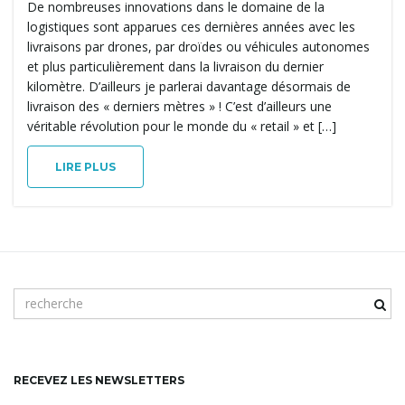
De nombreuses innovations dans le domaine de la
n
logistiques sont apparues ces dernières années avec les
livraisons par drones, par droïdes ou véhicules autonomes
et plus particulièrement dans la livraison du dernier
kilomètre. D’ailleurs je parlerai davantage désormais de
a
livraison des « derniers mètres » ! C’est d’ailleurs une
véritable révolution pour le monde du « retail » et […]
v
LIRE PLUS
i
m
o
g
t
c
l
RECEVEZ LES NEWSLETTERS
é
a