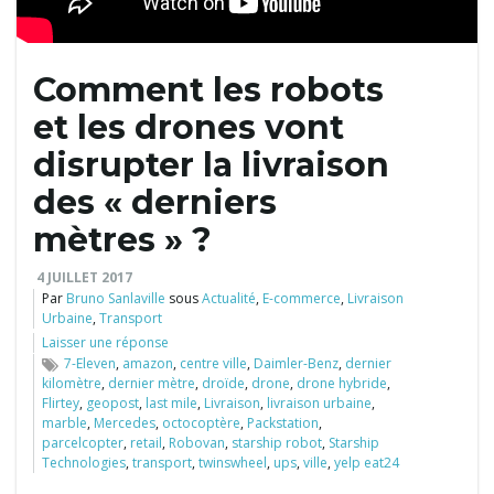
l
Comment les robots
et les drones vont
e
disrupter la livraison
des « derniers
r
mètres » ?
4 JUILLET 2017
Par
Bruno Sanlaville
sous
Actualité
,
E-commerce
,
Livraison
Urbaine
,
Transport
l
Laisser une réponse
7-Eleven
,
amazon
,
centre ville
,
Daimler-Benz
,
dernier
kilomètre
,
dernier mètre
,
droïde
,
drone
,
drone hybride
,
Flirtey
,
geopost
,
last mile
,
Livraison
,
livraison urbaine
,
a
marble
,
Mercedes
,
octocoptère
,
Packstation
,
parcelcopter
,
retail
,
Robovan
,
starship robot
,
Starship
Technologies
,
transport
,
twinswheel
,
ups
,
ville
,
yelp eat24