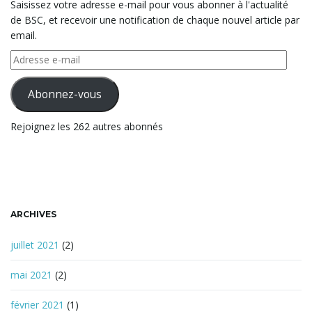
Saisissez votre adresse e-mail pour vous abonner à l'actualité
d
de BSC, et recevoir une notification de chaque nouvel article par
e
email.
r
t
e
Adresse
c
e-
h
mail
Abonnez-vous
e
i
r
Rejoignez les 262 autres abonnés
c
h
e
o
ARCHIVES
n
juillet 2021
(2)
mai 2021
(2)
février 2021
(1)