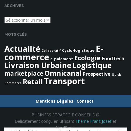
e
ARCHIVES
c
h
Archives
e
r
MOTS CLÉS
c
h
E-
Actualité
Cyclo-logistique
e
Collaboratif
commerce
Ecologie
FoodTech
e-paiement
Livraison Urbaine
Logistique
Omnicanal
marketplace
Prospective
Quick
Transport
Retail
Commerce
Mentions Légales
Contact
BUSINESS STRATEGIE CONSEILS ®
Délicatement conçu en utilisant
Thème Franz Josef
et
WordPress.