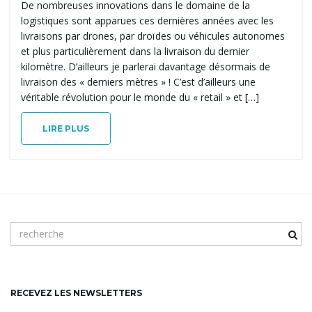
De nombreuses innovations dans le domaine de la
n
logistiques sont apparues ces dernières années avec les
livraisons par drones, par droïdes ou véhicules autonomes
et plus particulièrement dans la livraison du dernier
kilomètre. D’ailleurs je parlerai davantage désormais de
a
livraison des « derniers mètres » ! C’est d’ailleurs une
véritable révolution pour le monde du « retail » et […]
v
LIRE PLUS
i
m
o
g
t
c
l
RECEVEZ LES NEWSLETTERS
é
a