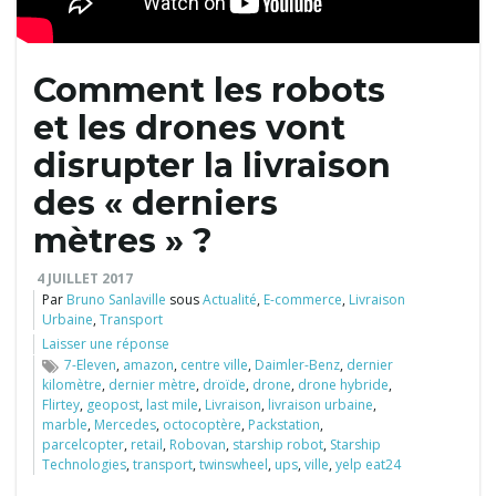
l
Comment les robots
et les drones vont
e
disrupter la livraison
des « derniers
r
mètres » ?
4 JUILLET 2017
Par
Bruno Sanlaville
sous
Actualité
,
E-commerce
,
Livraison
Urbaine
,
Transport
l
Laisser une réponse
7-Eleven
,
amazon
,
centre ville
,
Daimler-Benz
,
dernier
kilomètre
,
dernier mètre
,
droïde
,
drone
,
drone hybride
,
Flirtey
,
geopost
,
last mile
,
Livraison
,
livraison urbaine
,
a
marble
,
Mercedes
,
octocoptère
,
Packstation
,
parcelcopter
,
retail
,
Robovan
,
starship robot
,
Starship
Technologies
,
transport
,
twinswheel
,
ups
,
ville
,
yelp eat24